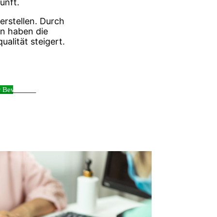
unft.
rstellen. Durch
en haben die
alität steigert.
r Bewerber ›